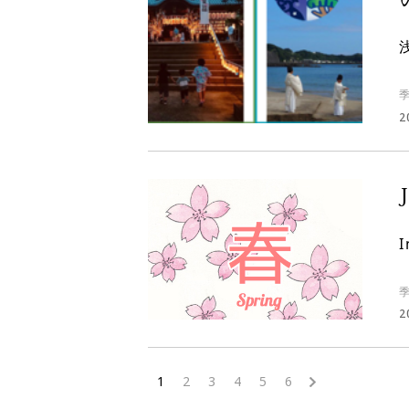
2
I
2
1
2
3
4
5
6
>