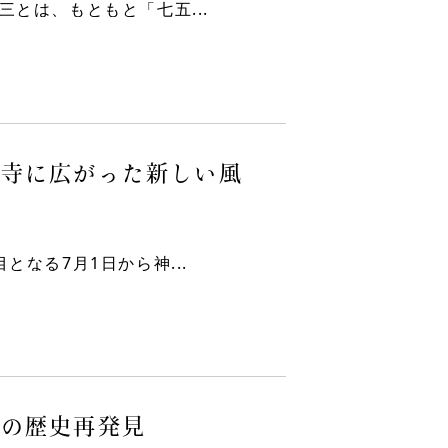
とは、もともと「七五...
社寺に広がった新しい風
なる7月1日から神...
域の歴史再発見