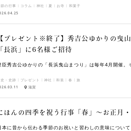
季節の行事
コラム
神社
夏
お寺
和菓子
026.04.25
【プレゼント※終了】秀吉公ゆかりの曳
「長浜」に6名様ご招待
豊臣秀吉公ゆかりの「長浜曳山まつり」は毎年4月開催。そ
歴史・史跡
プレゼント
神社
和装
春
旅
026.03.11
滋賀
にほんの四季を祝う行事「春」～お正月
日本に昔から伝わる季節のお祝いと習わしの意味について。