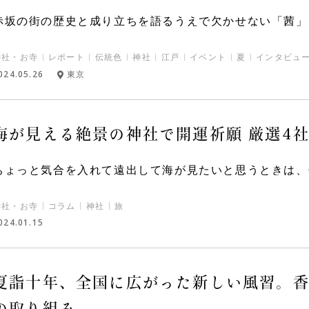
赤坂の街の歴史と成り立ちを語るうえで欠かせない「茜」（
神社・お寺
レポート
伝統色
神社
江戸
イベント
夏
インタビュ
024.05.26
東京
海が見える絶景の神社で開運祈願 厳選4社
ちょっと気合を入れて遠出して海が見たいと思うときは、ぜ
神社・お寺
コラム
神社
旅
024.01.15
夏詣十年、全国に広がった新しい風習。
の取り組み