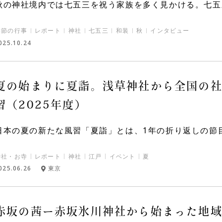
秋の神社境内では七五三を祝う家族を多く見かける。七五三
季節の行事
レポート
神社
七五三
和装
秋
インタビュー
025.10.24
夏の始まりに夏詣。浅草神社から全国の
習（2025年度）
日本の夏の新たな風習「夏詣」とは、1年の折り返しの節目と
神社・お寺
レポート
神社
江戸
イベント
夏
025.06.26
東京
赤坂の茜ー赤坂氷川神社から始まった地