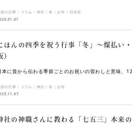
季節の行事
コラム
神社
春
お寺
日本語
026.01.01
にほんの四季を祝う行事「冬」～煤払い・
版）
日本に昔から伝わる季節ごとのお祝いの習わしと意味、12月
季節の行事
コラム
神社
冬
お寺
025.11.07
神社の神職さんに教わる「七五三」本来の