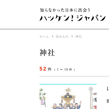
ホーム
読みもの
神社
神社
52
件
（ 1 〜 10 件 ）