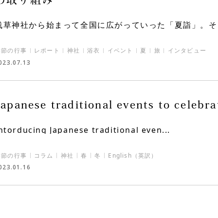
浅草神社から始まって全国に広がっていった「夏詣」。そこか
季節の行事
レポート
神社
浴衣
イベント
夏
旅
インタビュー
023.07.13
Japanese traditional events to celebr
ntorducing Japanese traditional even...
季節の行事
コラム
神社
春
冬
English（英訳）
023.01.16