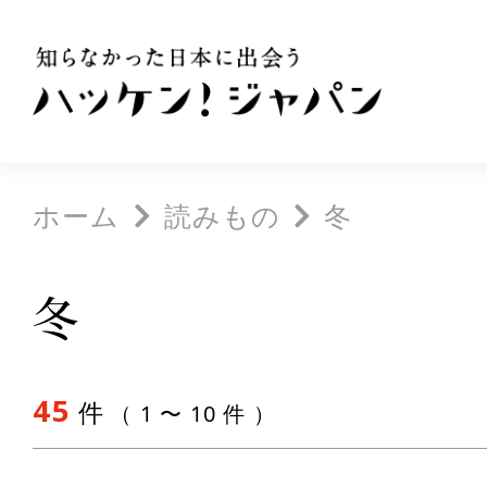
ホーム
読みもの
冬
冬
45
件
（ 1 〜 10 件 ）