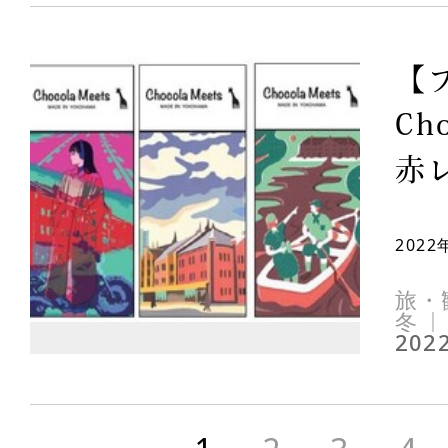
【
Ch
赤レ
202
旅・
冬
2022