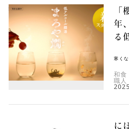
「
年
る低
寒くな
和食
職人
2025
に