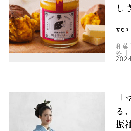
しさ
五島列
和菓
冬
2024
「
る
振