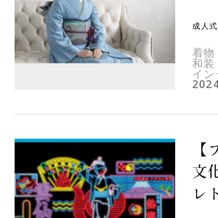
成人式
着物
和装
イン
2024
【
文
レト