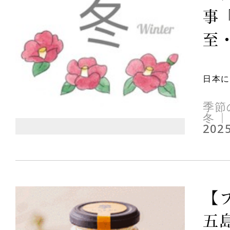
事
至・
日本に
季節
冬
2025
【
五