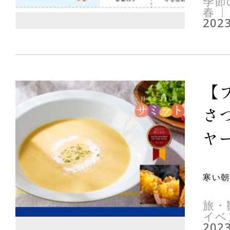
季節
春
2023
【
さつ
ヤー
寒い朝
旅・
イベ
2023