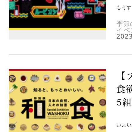
もうす
季節
イベ
2023
【
食
5組
いよい