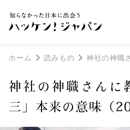
ホーム
読みもの
神社の神職さ
神社の神職さんに
三」本来の意味（20