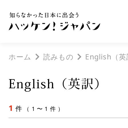
ホーム
読みもの
English（
English（英訳）
1
件
（ 1 〜 1 件 ）