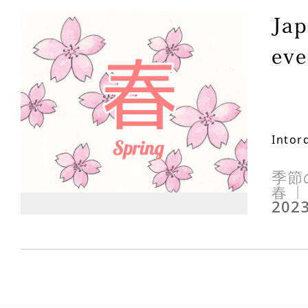
Jap
eve
Intor
季節
春
2023