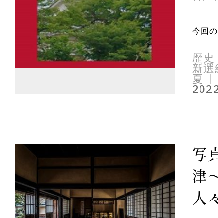
今回の
歴史
新選
夏
2022
写
津
人