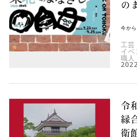
のま
今から
工芸
イベ
職人
2022
令
縁
衛館