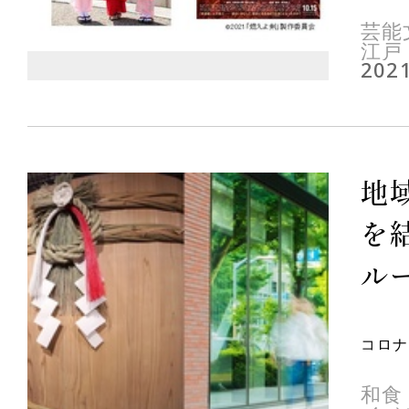
芸能
江戸
2021
地
を
ルー
コロナ
和食