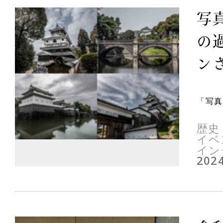
写
の
ンさ
「写真
歴史
イベ
イン
2024