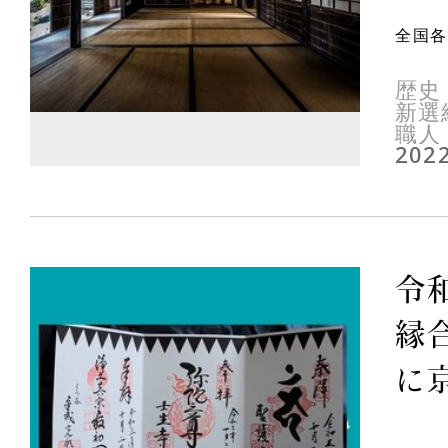
全国各
歴史
新選
職人
2022
令
縁
に京