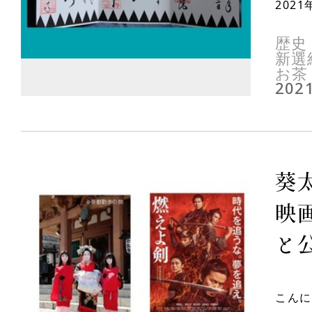
202
歴史
新選
お茶
2021
葵
映
と
こんに