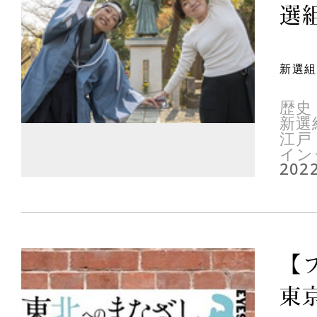
選組
新選組
歴史
新選
江戸
イン
2022
【
東