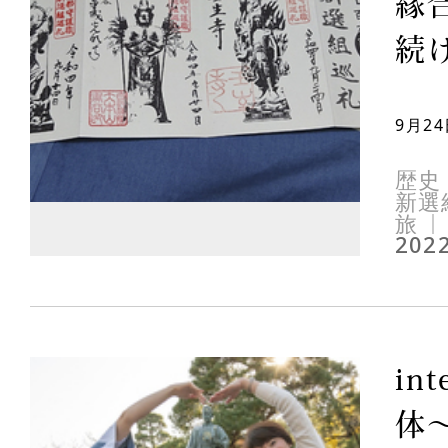
縁
続け
9月2
歴史
新選
旅
2022
in
体