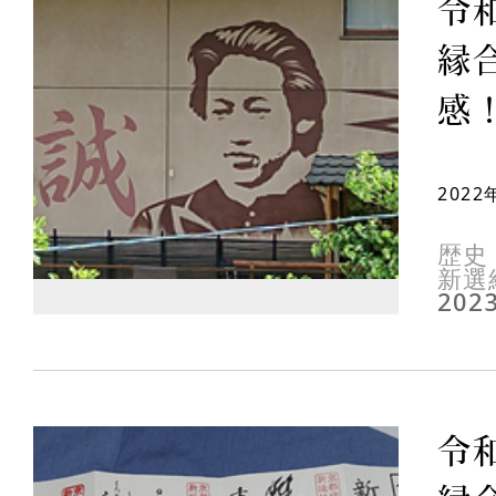
令
縁
感！
202
歴史
新選
2023
令