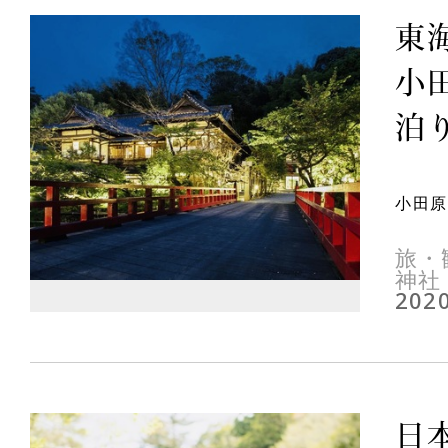
東
小
泊り
小田原
旅・
神社
2020
日