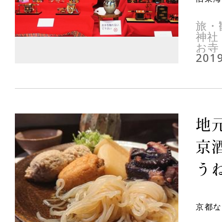
旅・
神社
お寺
2019
地
京
うね
京都な