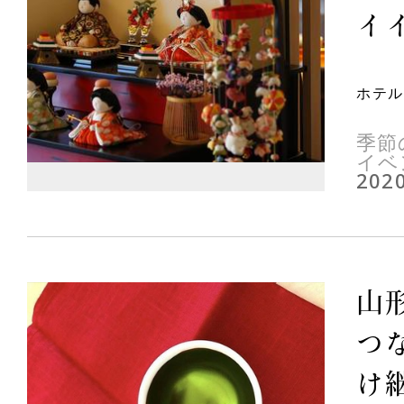
イイ
ホテル
季節
イベ
2020
山
つ
け