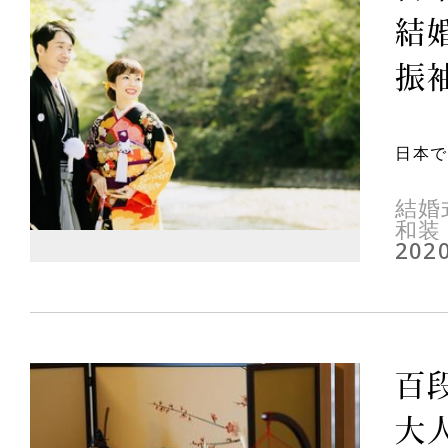
結
振
日本で
結婚
和装
2020
百
大