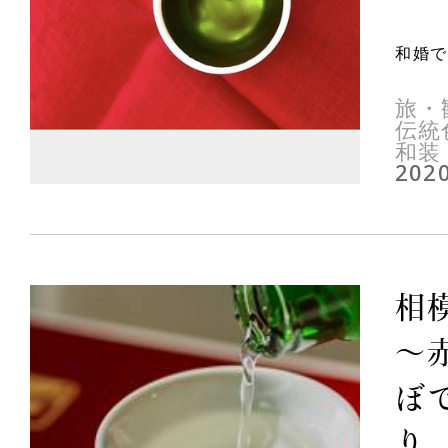
和婚で
旅・
伝統
和装
2020
相
～
ぼ
り