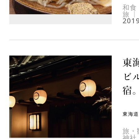
和食
旅
2019
東
ビ
宿。
東海道
旅・
神社