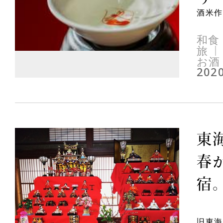
酒米作
和食
旅
お酒
2020
東
春
宿。
旧東海