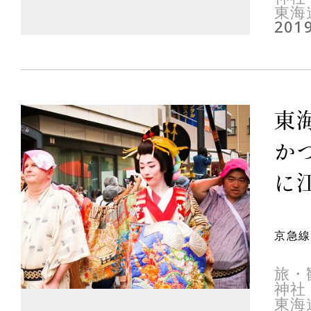
東海
2019
東
か
に
京急線
旅・
神社
東海