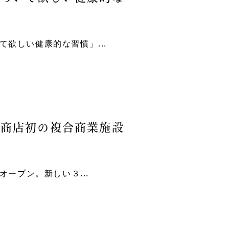
欲しい健康的な習慣」...
七商店初の複合商業施設
ープン。新しい３...