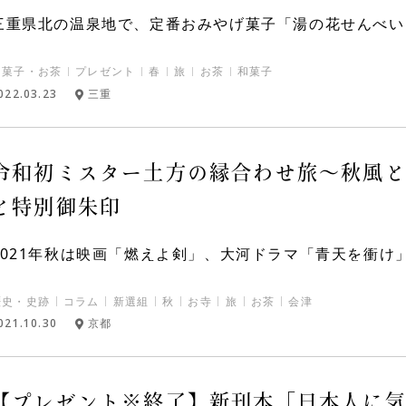
三重県北の温泉地で、定番おみやげ菓子「湯の花せんべい」
和菓子・お茶
プレゼント
春
旅
お茶
和菓子
022.03.23
三重
令和初ミスター土方の縁合わせ旅〜秋風
と特別御朱印
2021年秋は映画「燃えよ剣」、大河ドラマ「青天を衝け」
歴史・史跡
コラム
新選組
秋
お寺
旅
お茶
会津
021.10.30
京都
【プレゼント※終了】新刊本「日本人に