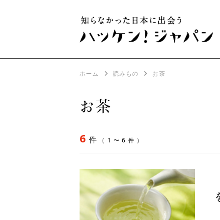
ホーム
読みもの
お茶
お茶
6
件
（ 1 〜 6 件 ）