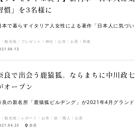
習慣」を3名様に
日本で暮らすイタリア人女性による著作「日本人に気づいて
旅・観光地
プレゼント
神社
お寺
お茶
和食
021.06.13
奈良で出会う鹿猿狐。ならまちに中川政
がオープン
奈良の新名所「鹿猿狐ビルヂング」が2021年4月グランドオ
旅・観光地
レポート
お寺
旅
職人
お茶
021.04.23
奈良