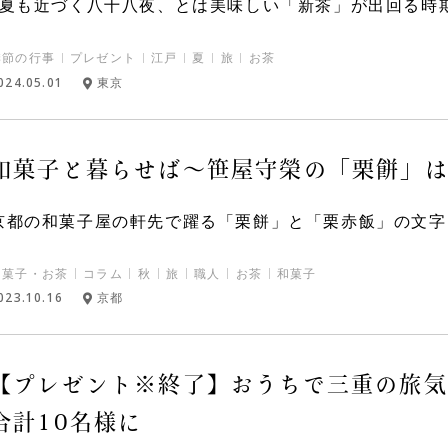
♪夏も近づく八十八夜、とは美味しい「新茶」が出回る時期
季節の行事
プレゼント
江戸
夏
旅
お茶
024.05.01
東京
和菓子と暮らせば〜笹屋守榮の「栗餅」
京都の和菓子屋の軒先で躍る「栗餅」と「栗赤飯」の文字は
和菓子・お茶
コラム
秋
旅
職人
お茶
和菓子
023.10.16
京都
【プレゼント※終了】おうちで三重の旅気
合計10名様に