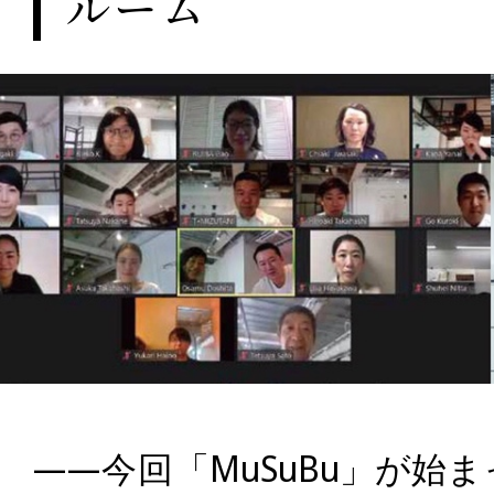
ルーム
――今回
「MuSuBu」が始