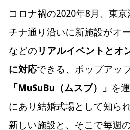
コロナ禍の2020年8月、東
チナ通り沿いに新施設がオ
などの
リアルイベントとオ
に対応
できる、ポップアッ
「MuSuBu（ムスブ）」
を
にあり結婚式場として知ら
新しい施設と、そこで毎週