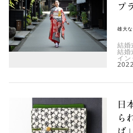
プラ
雄大な
結婚
結婚
イン
2022
日
ら
ば