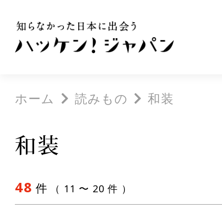
ホーム
読みもの
和装
和装
48
件
（ 11 〜 20 件 ）