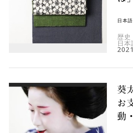
日本語
歴史
日本
2021
葵
お支
動・