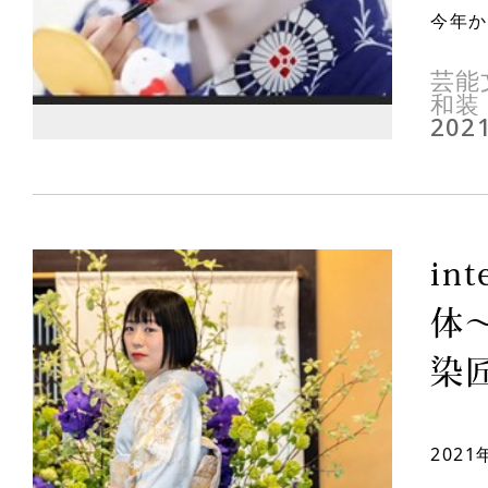
今年か
芸能
和装
2021
in
体
染匠
202