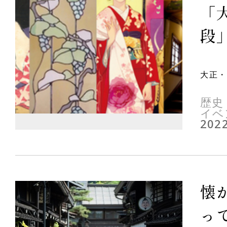
「
段」
大正・
歴史
イベ
2022
懐
っ