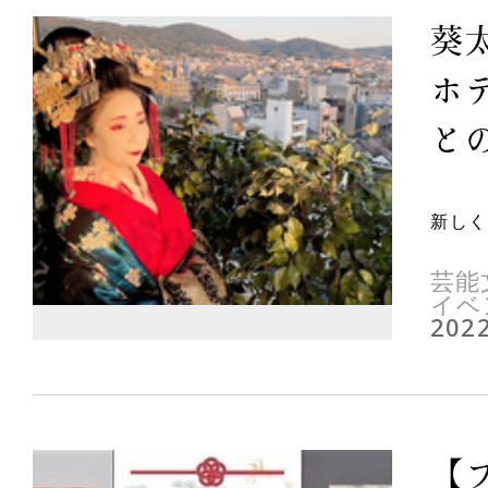
葵
ホ
と
新しく
芸能
イベ
2022
【