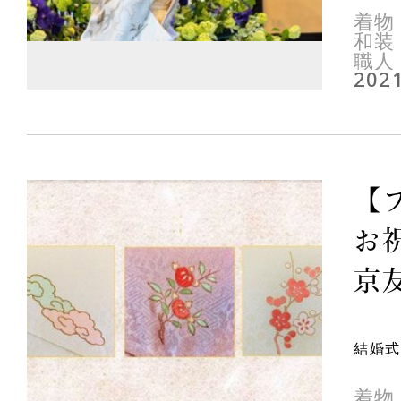
着物
和装
職人
2021
【
お
京友
結婚式
着物