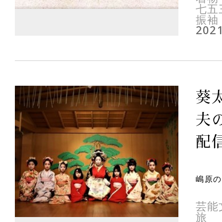
七五
振袖
2021
葵太
夫
配信
嶋原の
芸能
旅