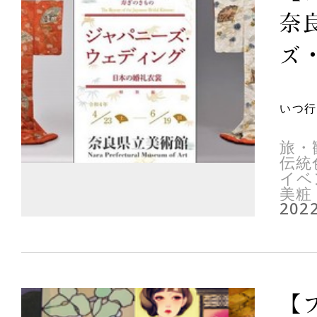
奈
ズ・
いつ行
旅・
伝統
イベ
美粧
2022
【