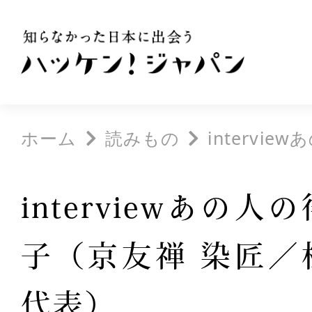
ホーム
読みもの
interviewあ
interviewあの
子（京友禅 染匠／
代表）