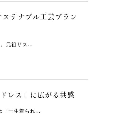
るサステナブル工芸ブラン
。元祖サス...
グドレス」に広がる共感
「一生着られ...