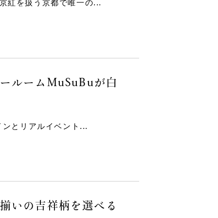
紅を扱う京都で唯一の...
ルームMuSuBuが白
ンとリアルイベント...
お揃いの吉祥柄を選べる