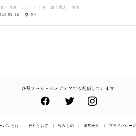
和食・お酒
レポート
冬
旅
職人
お酒
020.03.28
埼玉
各種ソーシャルメディアでも配信しています
ャパンとは
神社とお寺
読みもの
運営会社
プライバシー