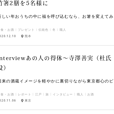
竹箸2膳を5名様に
新しい年おうちの中に福を呼び込むなら、お箸を変えてみる
和食・お酒
プレゼント
伝統色
冬
職人
020.12.10
熊本
interviewあの人の得体～寺澤善実（杜
役）
旧来の酒蔵イメージを軽やかに裏切りながら東京都心のビル
和食・お酒
レポート
江戸
旅
インタビュー
職人
お酒
020.11.06
東京