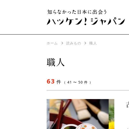
ホーム
読みもの
職人
職人
63
件
（ 41 〜 50 件 ）