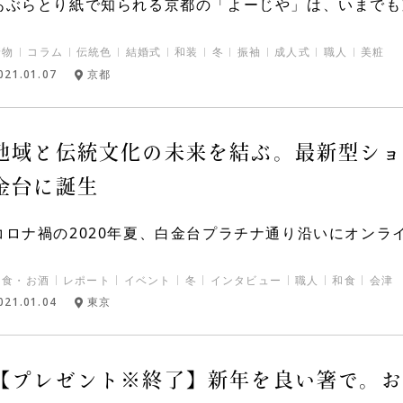
あぶらとり紙で知られる京都の「よーじや」は、いまでも京
着物
コラム
伝統色
結婚式
和装
冬
振袖
成人式
職人
美粧
021.01.07
京都
地域と伝統文化の未来を結ぶ。最新型ショー
金台に誕生
コロナ禍の2020年夏、白金台プラチナ通り沿いにオンライ
和食・お酒
レポート
イベント
冬
インタビュー
職人
和食
会津
021.01.04
東京
【プレゼント※終了】新年を良い箸で。