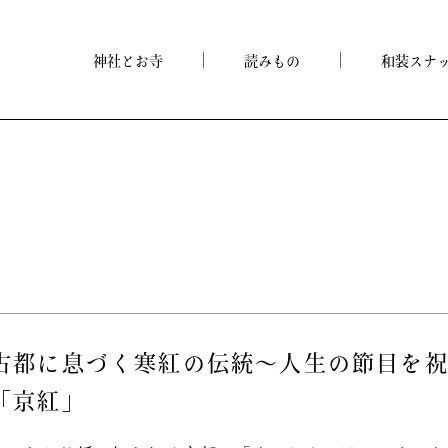
神社とお寺
読みもの
和装スナ
古都に息づく寒紅の伝統～人生の節目を
「京紅」