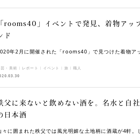
「rooms40」イベントで発見、着物アッ
ンド
2020年2月に開催された「rooms40」で見つけた着物アッ
工芸・美術
レポート
イベント
旅
職人
020.03.30
秩父に来ないと飲めない酒を。名水と自
の日本酒
​​​​​​​山々に囲まれた秩父では風光明媚な土地柄に酒蔵が4軒。じ