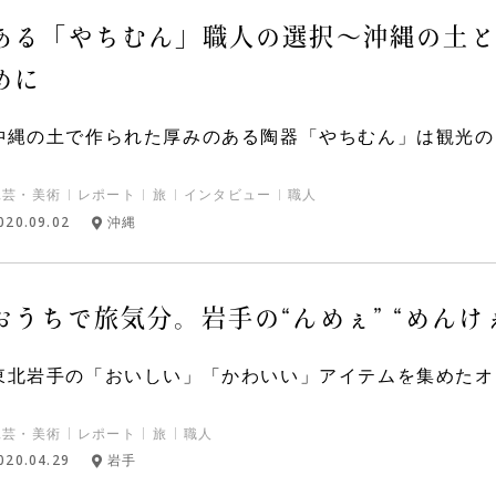
ある「やちむん」職人の選択～沖縄の土
めに
沖縄の土で作られた厚みのある陶器「やちむん」は観光のお
工芸・美術
レポート
旅
インタビュー
職人
020.09.02
沖縄
おうちで旅気分。岩手の“んめぇ” “めんけ
東北岩手の「おいしい」「かわいい」アイテムを集めたオン
工芸・美術
レポート
旅
職人
020.04.29
岩手