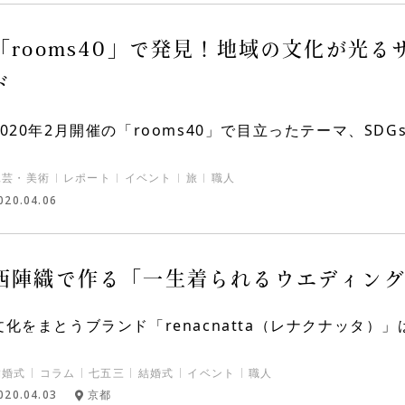
「rooms40」で発見！地域の文化が光
ド
2020年2月開催の「rooms40」で目立ったテーマ、SDGs
工芸・美術
レポート
イベント
旅
職人
020.04.06
西陣織で作る「一生着られるウエディン
文化をまとうブランド「renacnatta（レナクナッタ）」は
結婚式
コラム
七五三
結婚式
イベント
職人
020.04.03
京都