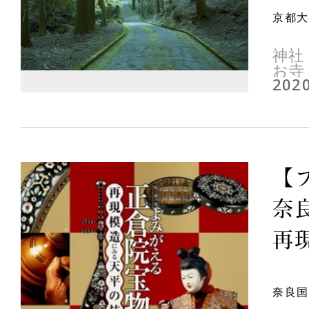
京都大
神社
お寺
2020
【
奈
再現
奈良国