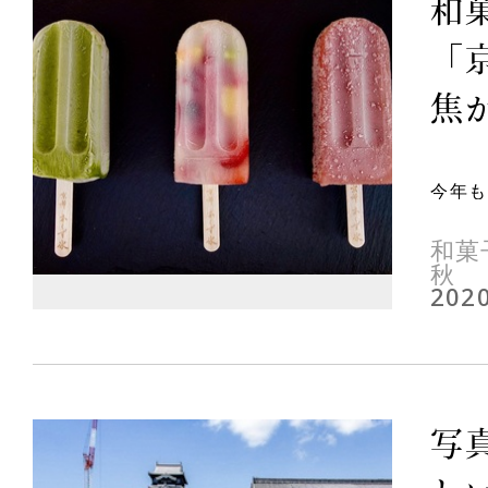
和
「
焦
今年も
和菓
秋
2020
写