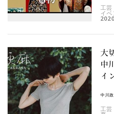
工芸
イベ
2020
大
中
イン
中川政
工芸