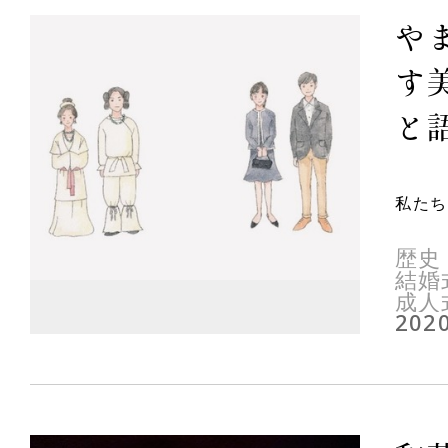
や
す
と
私たち
歴史
結婚
成人
2020