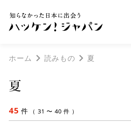
ホーム
読みもの
夏
夏
45
件
（ 31 〜 40 件 ）