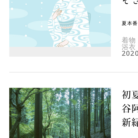
夏本番
着物
浴衣
2020
初
谷
新緑