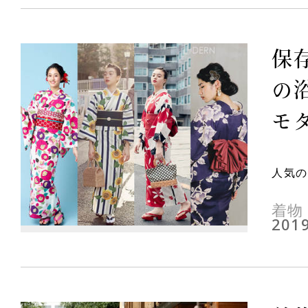
保
の
モタ
人気の
着物
2019