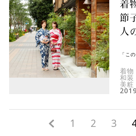
着
節
人の
「この
着物
和装
美粧
2019
<
1
2
3