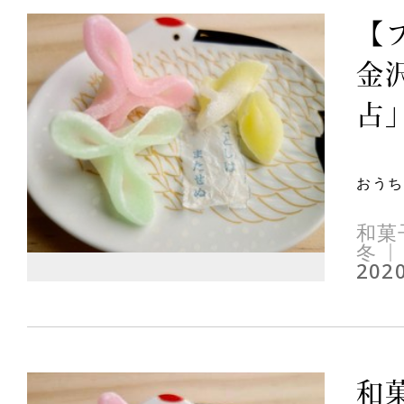
【
金
占」
おうち
和菓
冬
2020
和