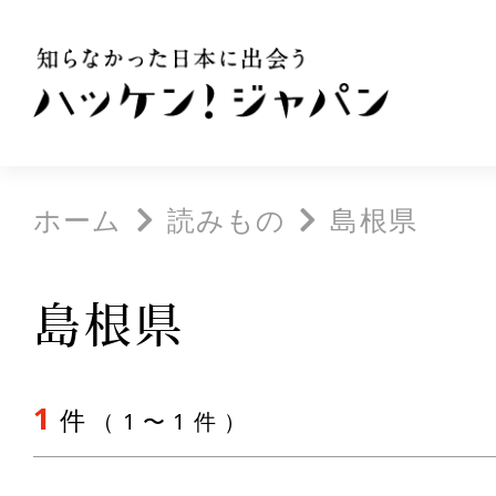
ホーム
読みもの
島根県
島根県
1
件
（ 1 〜 1 件 ）