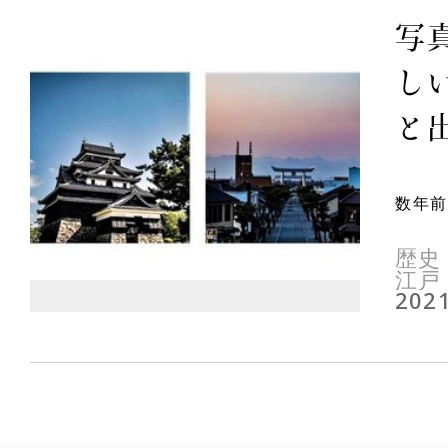
写
しい
と出
数年前
歴史
江戸
2021