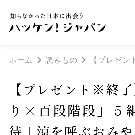
ホーム
読みもの
【プレゼント
【プレゼント※終了
り×百段階段」５組
待＋涼を呼ぶおみや