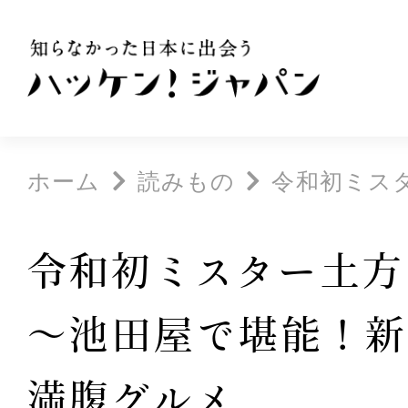
ホーム
読みもの
令和初ミスタ
令和初ミスター土方
～池田屋で堪能！新
満腹グルメ