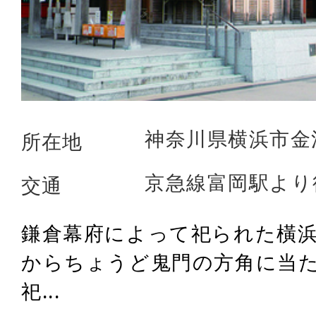
神奈川県横浜市金沢
所在地
京急線富岡駅より
交通
鎌倉幕府によって祀られた橫
からちょうど鬼門の方角に当
祀...