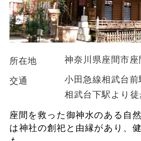
神奈川県座間市座間1
所在地
小田急線相武台前駅
交通
相武台下駅より徒
座間を救った御神水のある自
は神社の創祀と由縁があり、
も...