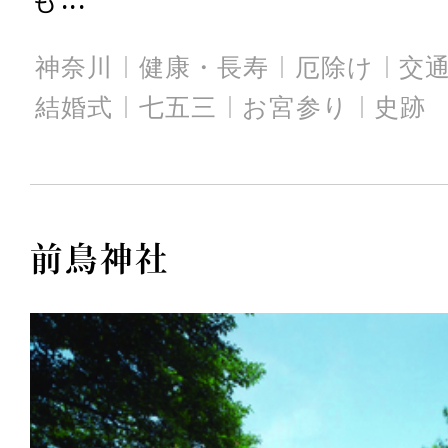
神奈川
健康・長寿
厄除け
交
結婚式
七五三
お宮参り
史跡
前鳥神社