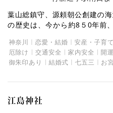
葉山総鎮守、源頼朝公創建の海
の歴史は、今から約8５0年前、
神奈川
恋愛・結婚
安産・子育
厄除け
交通安全
家内安全
開
御朱印あり
結婚式
七五三
お
江島神社