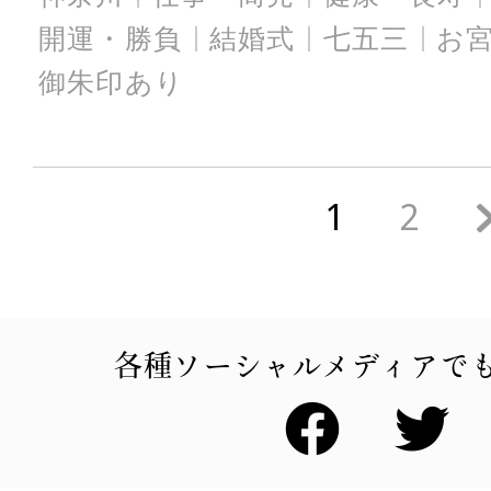
開運・勝負
結婚式
七五三
お
御朱印あり
1
2
各種ソーシャルメディアで