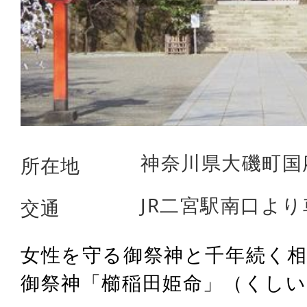
神奈川県大磯町国府
所在地
JR二宮駅南口より
交通
女性を守る御祭神と千年続く相
御祭神「櫛稲田姫命」（くしいな