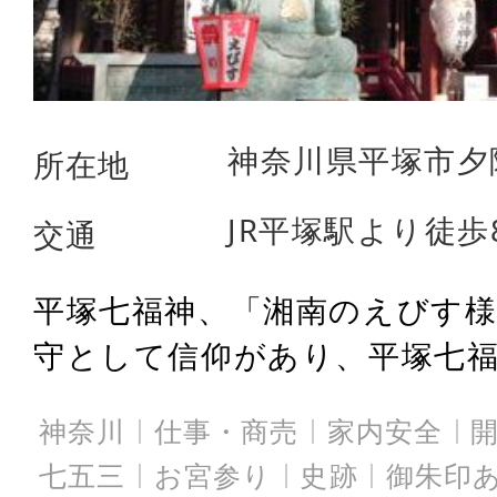
神奈川県平塚市夕陽
所在地
JR平塚駅より徒歩
交通
平塚七福神、「湘南のえびす様
守として信仰があり、平塚七福神
神奈川
仕事・商売
家内安全
七五三
お宮参り
史跡
御朱印