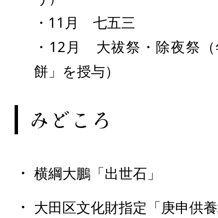
・11月 七五三
・12月 大祓祭・除夜祭
餅」を授与）
みどころ
横綱大鵬「出世石」
大田区文化財指定「庚申供養