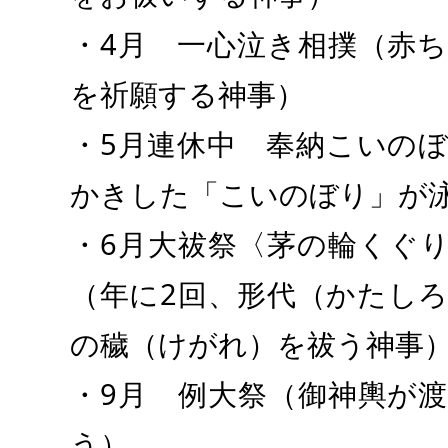
・4月 一心泣き相撲（赤
を祈願する神事）
・5月連休中 奉納こいの
かきした「こいのぼり」
・6月大祓祭〈茅の輪くぐ
（年に2回、形代（かたし
の穢（けがれ）を祓う神
・9月 例大祭（御神輿が
う）