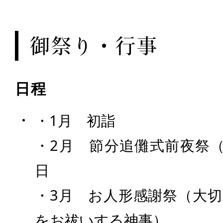
御祭り・行事
日程
・1月 初詣
・2月 節分追儺式前夜祭
日
・3月 お人形感謝祭（大
をお祓いする神事）