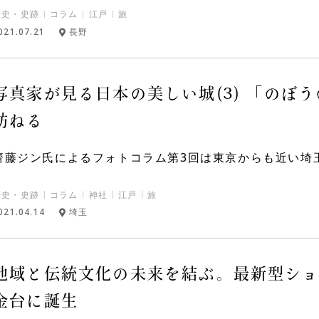
歴史・史跡
コラム
江戸
旅
021.07.21
長野
写真家が見る日本の美しい城(3) 「のぼ
訪ねる
齋藤ジン氏によるフォトコラム第3回は東京からも近い埼玉
歴史・史跡
コラム
神社
江戸
旅
021.04.14
埼玉
地域と伝統文化の未来を結ぶ。最新型ショー
金台に誕生