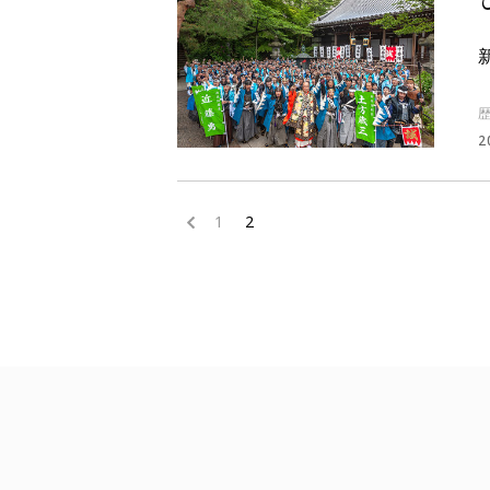
2
<
1
2