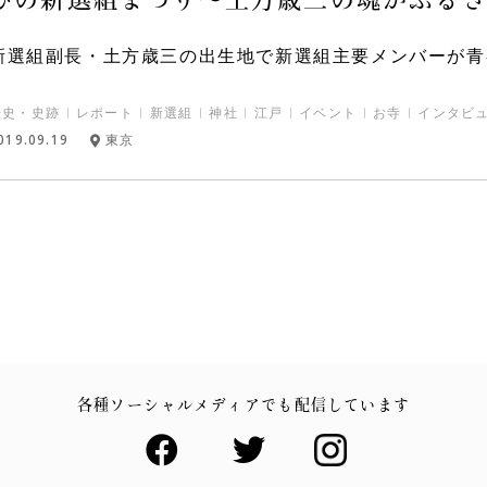
新選組副長・土方歳三の出生地で新選組主要メンバーが青春
歴史・史跡
レポート
新選組
神社
江戸
イベント
お寺
インタビ
019.09.19
東京
各種ソーシャルメディアでも配信しています