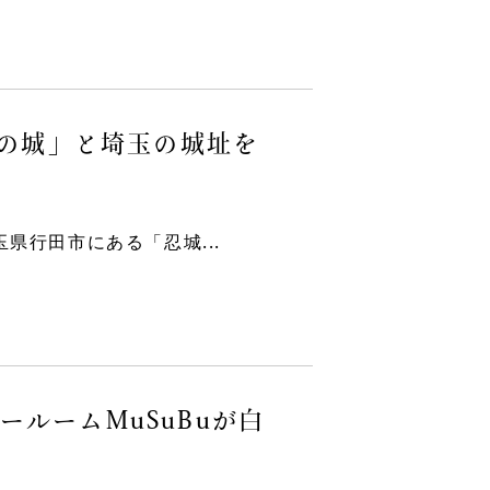
うの城」と埼玉の城址を
県行田市にある「忍城...
ルームMuSuBuが白