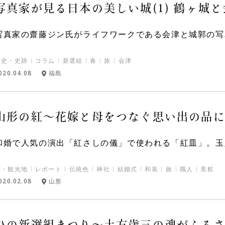
写真家が見る日本の美しい城(1) 鶴ヶ城
写真家の齋藤ジン氏がライフワークである会津と城郭の写真
歴史・史跡
コラム
新選組
春
旅
会津
020.04.08
福島
山形の紅～花嫁と母をつなぐ思い出の品
和婚で人気の演出「紅さしの儀」で使われる「紅皿」。玉虫
旅・観光地
レポート
伝統色
神社
結婚式
和装
旅
職人
美粧
020.02.08
山形
ひの新選組まつり～土方歳三の魂がふる