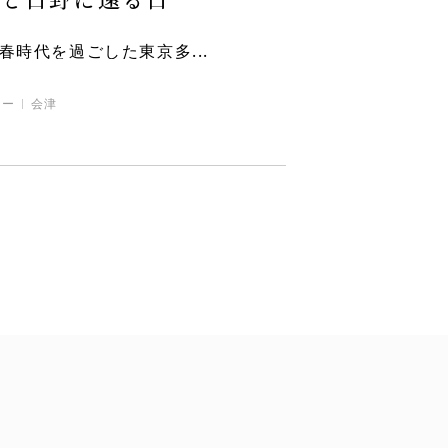
時代を過ごした東京多...
ュー
会津