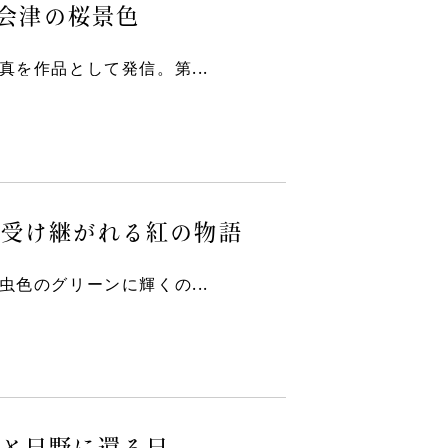
と会津の桜景色
を作品として発信。第...
に受け継がれる紅の物語
色のグリーンに輝くの...
さと日野に還る日