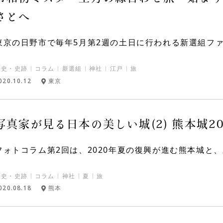
さとへ
東京の日野市で毎年5月第2週の土日に行われる新選組ファン
歴史・史跡
コラム
新選組
神社
江戸
旅
020.10.12
東京
写真家が見る日本の美しい城(2) 熊本城2
フォトコラム第2回は、2020年夏の復興が進む熊本城と、豊
歴史・史跡
コラム
神社
夏
旅
020.08.18
熊本