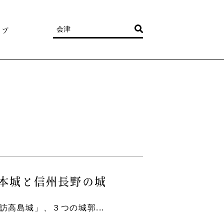
ップ
松本城と信州長野の城
高島城」、３つの城郭...