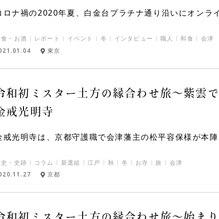
コロナ禍の2020年夏、白金台プラチナ通り沿いにオンライ
和食・お酒
レポート
イベント
冬
インタビュー
職人
和食
会津
021.01.04
東京
令和初ミスター土方の縁合わせ旅～紫雲
金戒光明寺
金戒光明寺は、京都守護職で会津藩主の松平容保様が本陣を
歴史・史跡
コラム
新選組
江戸
秋
冬
お寺
旅
会津
020.11.27
京都
令和初ミスター土方の縁合わせ旅〜始ま