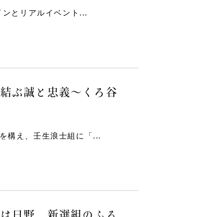
ンとリアルイベント...
で結ぶ誠と忠義～くろ谷
構え、壬生浪士組に「...
りは日野、新選組のふる